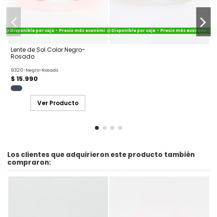
Disponible por caja - Precio más económico
Disponible por caja - Precio más económico
Di
Lente de Sol Color Negro-
Rosado
9320-Negro-Rosado
$ 15.990
Ver Producto
Los clientes que adquirieron este producto también
compraron: