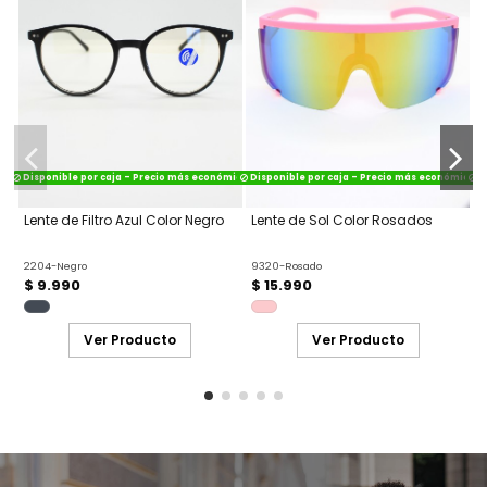
Disponible por caja - Precio más económico
Disponible por caja - Precio más económico
Di
Lente de Filtro Azul Color Negro
Lente de Sol Color Rosados
L
2204-Negro
9320-Rosado
8
$ 9.990
$ 15.990
Ver Producto
Ver Producto