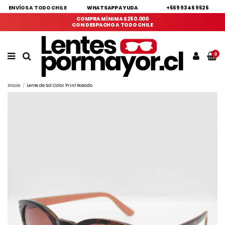
ENVÍOS A TODO CHILE
WHATSAPP AYUDA
+569 9346 9526
COMPRA MÍNIMA $250.000
CON DESPACHO A TODO CHILE
0
Inicio
Lente de Sol Color Print Rosado