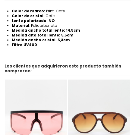
Color de marco:
Print-Cafe
Color de cristal:
Cafe
Lente polarizado: NO
Material
: Policarbonato
Medida ancho total lente: 14,5cm
Medida alto total lente: 5,5cm
Medida ancho cristal: 5,3cm
Filtro UV400
Los clientes que adquirieron este producto también
compraron: