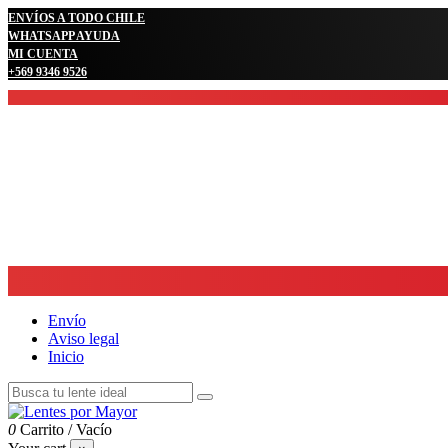
ENVÍOS A TODO CHILE
WHATSAPP AYUDA
MI CUENTA
+569 9346 9526
Envío
Aviso legal
Inicio
0
Carrito
/
Vacío