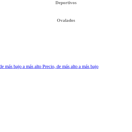
Deportivos
Ovalados
 de más bajo a más alto
Precio, de más alto a más bajo