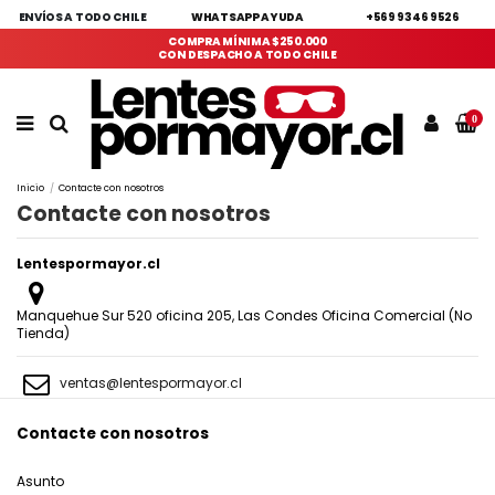
ENVÍOS A TODO CHILE
WHATSAPP AYUDA
+569 9346 9526
COMPRA MÍNIMA $250.000
CON DESPACHO A TODO CHILE
0
Inicio
Contacte con nosotros
Contacte con nosotros
Lentespormayor.cl
Manquehue Sur 520 oficina 205, Las Condes Oficina Comercial (No
Tienda)
ventas@lentespormayor.cl
Contacte con nosotros
Asunto