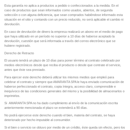
Esta garantía no aplica a productos a pedido o confeccionados a la medida. En el
caso de productos que sean informados como usados, abiertos, de segunda
selección o con alguna deficiencia, que sean comprados habiéndose informado esta
situación en el sitio y contando con un precio reducido, no será aplicable el cambio ni
devolución.
En caso de devolución de dinero la empresa realizará un abono en el medio de pago
que haya utilizado en un período no superior a 10 días de haberse aceptado la
devolución, cuestión que será informada a través del correo electrónico que se
hubiere registrado.
Derecho de Retracto
El usuario tendrá un plazo de 10 días para poner término al contrato celebrado por
medios electrónicos desde que reciba el producto o desde que contrate el servicio,
antes que éste sea prestado.
Para ejercer este derecho deberá utilizar los mismos medios que empleó para
celebrar el contrato y siempre que AMARANTA SPA le haya enviado comunicación de
haberse perfeccionado el contrato, copia íntegra, acceso claro, comprensible e
inequívoco de las condiciones generales del mismo y la posibilidad de almacenarlos o
imprimirlos.
Si AMARANTA SPA no ha dado cumplimiento al envío de la comunicación escrita
anteriormente mencionada el plazo se extenderá a 90 días.
No podrá ejercerse este derecho cuando el bien, materia del contrato, se haya
deteriorado por hecho imputable al consumidor.
Si el bien o servicio se obtuvo por medio de un crédito, éste queda sin efecto, pero los