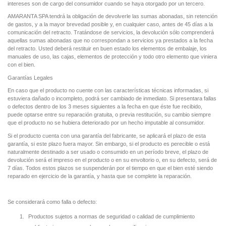
intereses son de cargo del consumidor cuando se haya otorgado por un tercero.
AMARANTA SPA tendrá la obligación de devolverle las sumas abonadas, sin retención
de gastos, y a la mayor brevedad posible y, en cualquier caso, antes de 45 días a la
comunicación del retracto. Tratándose de servicios, la devolución sólo comprenderá
aquellas sumas abonadas que no correspondan a servicios ya prestados a la fecha
del retracto. Usted deberá restituir en buen estado los elementos de embalaje, los
manuales de uso, las cajas, elementos de protección y todo otro elemento que viniera
con el bien.
Garantías Legales
En caso que el producto no cuente con las características técnicas informadas, si
estuviera dañado o incompleto, podrá ser cambiado de inmediato. Si presentara fallas
o defectos dentro de los 3 meses siguientes a la fecha en que éste fue recibido,
puede optarse entre su reparación gratuita, o previa restitución, su cambio siempre
que el producto no se hubiera deteriorado por un hecho imputable al consumidor.
Si el producto cuenta con una garantía del fabricante, se aplicará el plazo de esta
garantía, si este plazo fuera mayor. Sin embargo, si el producto es perecible o está
naturalmente destinado a ser usado o consumido en un período breve, el plazo de
devolución será el impreso en el producto o en su envoltorio o, en su defecto, será de
7 días. Todos estos plazos se suspenderán por el tiempo en que el bien esté siendo
reparado en ejercicio de la garantía, y hasta que se complete la reparación.
Se considerará como falla o defecto:
1.
Productos sujetos a normas de seguridad o calidad de cumplimiento