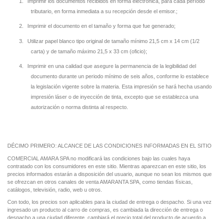
1.
Imprimir los documentos recibidos en forma electrónica, para cada período
tributario, en forma inmediata a su recepción desde el emisor.;
2.
Imprimir el documento en el tamaño y forma que fue generado;
3.
Utilizar papel blanco tipo original de tamaño mínimo 21,5 cm x 14 cm (1/2
carta) y de tamaño máximo 21,5 x 33 cm (oficio);
4.
Imprimir en una calidad que asegure la permanencia de la legibilidad del
documento durante un periodo mínimo de seis años, conforme lo establece
la legislación vigente sobre la materia. Esta impresión se hará hecha usando
impresión láser o de inyección de tinta, excepto que se establezca una
autorización o norma distinta al respecto.
DÉCIMO PRIMERO: ALCANCE DE LAS CONDICIONES INFORMADAS EN EL SITIO
COMERCIAL AMARA SPA no modificará las condiciones bajo las cuales haya
contratado con los consumidores en este sitio. Mientras aparezcan en este sitio, los
precios informados estarán a disposición del usuario, aunque no sean los mismos que
se ofrezcan en otros canales de venta AMARANTA SPA, como tiendas físicas,
catálogos, televisión, radio, web u otros.
Con todo, los precios son aplicables para la ciudad de entrega o despacho. Si una vez
ingresado un producto al carro de compras, es cambiada la dirección de entrega o
despacho a una ciudad diferente, cambiará el precio total del producto de acuerdo a