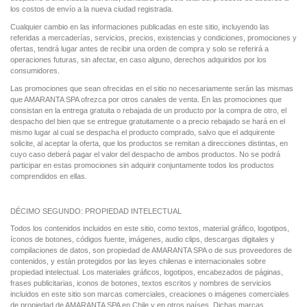
los costos de envío a la nueva ciudad registrada.
Cualquier cambio en las informaciones publicadas en este sitio, incluyendo las
referidas a mercaderías, servicios, precios, existencias y condiciones, promociones y
ofertas, tendrá lugar antes de recibir una orden de compra y solo se referirá a
operaciones futuras, sin afectar, en caso alguno, derechos adquiridos por los
consumidores.
Las promociones que sean ofrecidas en el sitio no necesariamente serán las mismas
que AMARANTA SPA ofrezca por otros canales de venta. En las promociones que
consistan en la entrega gratuita o rebajada de un producto por la compra de otro, el
despacho del bien que se entregue gratuitamente o a precio rebajado se hará en el
mismo lugar al cual se despacha el producto comprado, salvo que el adquirente
solicite, al aceptar la oferta, que los productos se remitan a direcciones distintas, en
cuyo caso deberá pagar el valor del despacho de ambos productos. No se podrá
participar en estas promociones sin adquirir conjuntamente todos los productos
comprendidos en ellas.
DÉCIMO SEGUNDO: PROPIEDAD INTELECTUAL
Todos los contenidos incluidos en este sitio, como textos, material gráfico, logotipos,
íconos de botones, códigos fuente, imágenes, audio clips, descargas digitales y
compilaciones de datos, son propiedad de AMARANTA SPA o de sus proveedores de
contenidos, y están protegidos por las leyes chilenas e internacionales sobre
propiedad intelectual. Los materiales gráficos, logotipos, encabezados de páginas,
frases publicitarias, iconos de botones, textos escritos y nombres de servicios
incluidos en este sitio son marcas comerciales, creaciones o imágenes comerciales
de propiedad de AMARANTA SPA en Chile y en otros países. Dichas marcas,