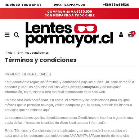
ENVÍOS A TODO CHILE
WHATSAPP AYUDA
+569 9346 9526
COMPRA MÍNIMA $250.000
CON DESPACHO A TODO CHILE
0
Inicio
Términos y condiciones
Términos y condiciones
PRIMERO: GENERALIDADES
Este documento regula los términos y condiciones bajo los cuales Ud. tiene derecho a
acceder y usar los servicios del sitio Web
Lentespormayor.cl
y de cualquier
información, texto, video u otro material comunicado en el sitio web.
En este sitio Web podrá usar, sin costo, el software y las aplicaciones para equipos
móviles que le permitan navegar, visitar, comparar y si lo desea, adquirir los bienes o
servicios que se exhiben aquí.
Le recomendamos que lea detenidamente estas Condiciones e imprima o guarde una
copia de las mismas en la unidad de disco local para su información.
Estos Términos y Condiciones serán aplicados y se entenderán incorporados en
cada uno de los contratos que celebre con AMARANTA SPA por medio de este sitio