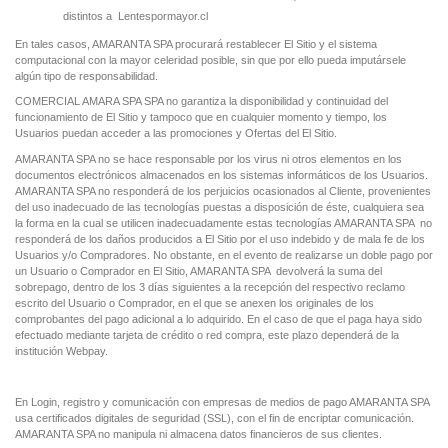
distintos a
Lentespormayor.cl
En tales casos, AMARANTA SPA procurará restablecer El Sitio y el sistema
computacional con la mayor celeridad posible, sin que por ello pueda imputársele
algún tipo de responsabilidad.
COMERCIAL AMARA SPA SPA no garantiza la disponibilidad y continuidad del
funcionamiento de El Sitio y tampoco que en cualquier momento y tiempo, los
Usuarios puedan acceder a las promociones y Ofertas del El Sitio.
AMARANTA SPA no se hace responsable por los virus ni otros elementos en los
documentos electrónicos almacenados en los sistemas informáticos de los Usuarios.
AMARANTA SPA no responderá de los perjuicios ocasionados al Cliente, provenientes
del uso inadecuado de las tecnologías puestas a disposición de éste, cualquiera sea
la forma en la cual se utilicen inadecuadamente estas tecnologías AMARANTA SPA no
responderá de los daños producidos a El Sitio por el uso indebido y de mala fe de los
Usuarios y/o Compradores. No obstante, en el evento de realizarse un doble pago por
un Usuario o Comprador en El Sitio, AMARANTA SPA devolverá la suma del
sobrepago, dentro de los 3 días siguientes a la recepción del respectivo reclamo
escrito del Usuario o Comprador, en el que se anexen los originales de los
comprobantes del pago adicional a lo adquirido. En el caso de que el paga haya sido
efectuado mediante tarjeta de crédito o red compra, este plazo dependerá de la
institución Webpay.
En Login, registro y comunicación con empresas de medios de pago AMARANTA SPA
usa certificados digitales de seguridad (SSL), con el fin de encriptar comunicación.
AMARANTA SPA no manipula ni almacena datos financieros de sus clientes.