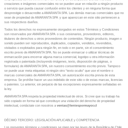
creaciones e imágenes comerciales no se pueden usar en relación a ningún producto
o servicio que pueda causar confusión entre los clientes y en ninguna forma que
desprestigie o desacredite a AMARANTA SPA. Las demás marcas comerciales que no
sean de propiedad de AMARANTA SPA y que aparezcan en este sitio pertenecen a
sus respectivos dueños.
Todos los derechos no expresamente otorgados en estos Términos y Condiciones
son reservados por AMARANTA SPA o sus cesionarios, proveedores, editores,
titulares de derechos u otros proveedores de contenidos. Ningún producto, imagen o
sonido pueden ser reproducidos, duplicados, copiados, vendidos, revendidos,
visitados o explotados para ningún fin, en todo o en parte, sin el consentimiento
escrito previo de AMARANTA SPA. No se puede enmarcar o utilizar técnicas de
enmarcación para encerrar alguna marca comercial, logotipo u otra información
registrada o patentada (incluyendo imágenes, texto, disposición de páginas, o
formulario) de AMARANTA SPA, sin nuestro consentimiento escrito previo. Tampoco
se puede usar meta etiquetas ni ningún otro “texto oculto” que use el nombre o
marcas comerciales de AMARANTA SPA, sin autorización escrita previa de esta
empresa. Se prohíbe hacer un uso indebido de este sitio o de estas marcas, licencias
o patentes. Lo anterior, sin perjuicio de las excepciones expresamente señaladas en
la ley.
AMARANTA SPA respeta la propiedad intelectual de otros. Si cree que su trabajo ha
sido copiado en forma tal que constituye una violación del derecho de propiedad
intelectual, contáctate con nosotros a
ventas@l
entespormayor.cl
DÉCIMO TERCERO: LEGISLACIÓN APLICABLE y COMPETENCIA
Los presentes términos y condiciones se rigen por las leyes de la República de Chile.