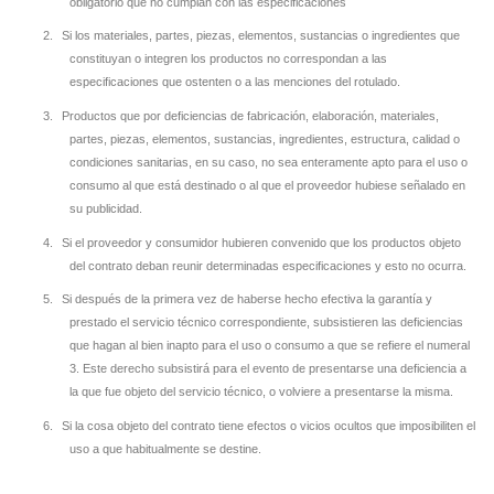
obligatorio que no cumplan con las especificaciones
2.
Si los materiales, partes, piezas, elementos, sustancias o ingredientes que
constituyan o integren los productos no correspondan a las
especificaciones que ostenten o a las menciones del rotulado.
3.
Productos que por deficiencias de fabricación, elaboración, materiales,
partes, piezas, elementos, sustancias, ingredientes, estructura, calidad o
condiciones sanitarias, en su caso, no sea enteramente apto para el uso o
consumo al que está destinado o al que el proveedor hubiese señalado en
su publicidad.
4.
Si el proveedor y consumidor hubieren convenido que los productos objeto
del contrato deban reunir determinadas especificaciones y esto no ocurra.
5.
Si después de la primera vez de haberse hecho efectiva la garantía y
prestado el servicio técnico correspondiente, subsistieren las deficiencias
que hagan al bien inapto para el uso o consumo a que se refiere el numeral
3. Este derecho subsistirá para el evento de presentarse una deficiencia a
la que fue objeto del servicio técnico, o volviere a presentarse la misma.
6.
Si la cosa objeto del contrato tiene efectos o vicios ocultos que imposibiliten el
uso a que habitualmente se destine.