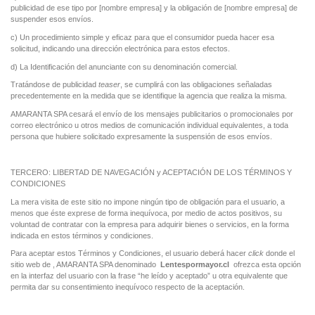
publicidad de ese tipo por [nombre empresa] y la obligación de [nombre empresa] de
suspender esos envíos.
c) Un procedimiento simple y eficaz para que el consumidor pueda hacer esa
solicitud, indicando una dirección electrónica para estos efectos.
d) La Identificación del anunciante con su denominación comercial.
Tratándose de publicidad
teaser
, se cumplirá con las obligaciones señaladas
precedentemente en la medida que se identifique la agencia que realiza la misma.
AMARANTA SPA cesará el envío de los mensajes publicitarios o promocionales por
correo electrónico u otros medios de comunicación individual equivalentes, a toda
persona que hubiere solicitado expresamente la suspensión de esos envíos.
TERCERO: LIBERTAD DE NAVEGACIÓN y ACEPTACIÓN DE LOS TÉRMINOS Y
CONDICIONES
La mera visita de este sitio no impone ningún tipo de obligación para el usuario, a
menos que éste exprese de forma inequívoca, por medio de actos positivos, su
voluntad de contratar con la empresa para adquirir bienes o servicios, en la forma
indicada en estos términos y condiciones.
Para aceptar estos Términos y Condiciones, el usuario deberá hacer
click
donde el
sitio web de , AMARANTA SPA denominado
Lentespormayor.cl
ofrezca esta opción
en la interfaz del usuario con la frase “he leído y aceptado” u otra equivalente que
permita dar su consentimiento inequívoco respecto de la aceptación.