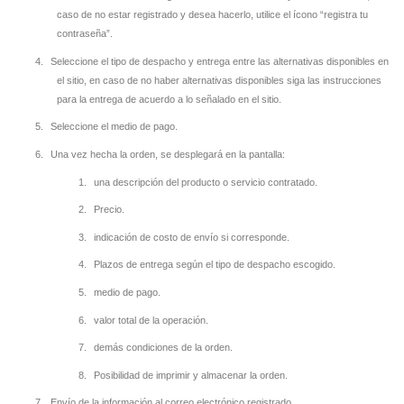
caso de no estar registrado y desea hacerlo, utilice el ícono “registra tu
contraseña”.
4.
Seleccione el tipo de despacho y entrega entre las alternativas disponibles en
el sitio, en caso de no haber alternativas disponibles siga las instrucciones
para la entrega de acuerdo a lo señalado en el sitio.
5.
Seleccione el medio de pago.
6.
Una vez hecha la orden, se desplegará en la pantalla:
1.
una descripción del producto o servicio contratado.
2.
Precio.
3.
indicación de costo de envío si corresponde.
4.
Plazos de entrega según el tipo de despacho escogido.
5.
medio de pago.
6.
valor total de la operación.
7.
demás condiciones de la orden.
8.
Posibilidad de imprimir y almacenar la orden.
7.
Envío de la información al correo electrónico registrado.