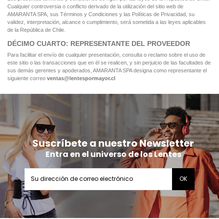
Cualquier controversia o conflicto derivado de la utilización del sitio web de
AMARANTA SPA, sus Términos y Condiciones y las Políticas de Privacidad, su
validez, interpretación, alcance o cumplimiento, será sometida a las leyes aplicables
de la República de Chile.
DÉCIMO CUARTO: REPRESENTANTE DEL PROVEEDOR
Para facilitar el envío de cualquier presentación, consulta o reclamo sobre el uso de
este sitio o las transacciones que en él se realicen, y sin perjuicio de las facultades de
sus demás gerentes y apoderados, AMARANTA SPA designa como representante el
siguiente correo
ventas@l
entespormayor.cl
Suscríbete a nuestro Newsletter
Entra en el universo de los Lentes