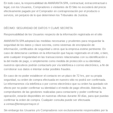
En todo caso, la responsabilidad de AMARANTA SPA, contractual, extracontractual o
legal, con los Usuarios, Compradores o visitantes de El Sitio no excederá del precio
efectivamente pagado por el Comprador en contraprestación por el producto o
servicio, sin perjuicio de lo que determinen los Tribunales de Justicia.
DÉCIMO: SEGURIDAD DE DATOS Y CLAVE SECRETA
Responsabilidad de los Usuarios respecto de la información registrada en el sitio
AMARANTA SPA adoptará las medidas necesarias y prudentes para resguardar la
seguridad de los datos y clave secreta, como sistemas de encriptación de
información, certificados de seguridad u otros que la empresa estime pertinente. En
caso de detectarse cambios en la información que hayas registrado en el sitio, o bien,
ante cualquier irregularidad en las transacciones relacionadas con su identificación o
la del medio de pago, o simplemente como medida de protección a su identidad,
nuestros ejecutivos podrán contactarlo por vía telefónica o correo electrónico, a fin de
corroborar sus datos e intentar evitar posibles fraudes.
En caso de no poder establecer el contacto en un plazo de 72 hrs, por su propia
seguridad, su orden de compra efectuada en nuestro sitio no podrá ser confirmada.
Le informaremos vía telefónica o por correo electrónico que su orden ha quedado sin
efecto por no poder confirmar su identidad o el medio de pago ofrecido. Además, los
comprobantes de las gestiones realizadas para contactarte y poder confirmar la
operación, estarán disponibles en nuestras oficinas durante 30 días, para que puedas
confirmar la orden de compra. Cualquier consulta puede ser efectuada
a ventas@l
entespormayor.cl
Sin embargo los Usuarios y/o Compradores son exclusivamente responsables por la