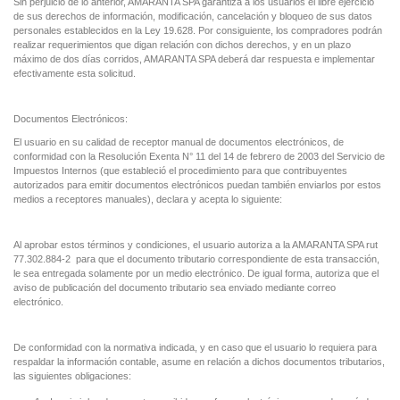
Sin perjuicio de lo anterior, AMARANTA SPA garantiza a los usuarios el libre ejercicio
de sus derechos de información, modificación, cancelación y bloqueo de sus datos
personales establecidos en la Ley 19.628. Por consiguiente, los compradores podrán
realizar requerimientos que digan relación con dichos derechos, y en un plazo
máximo de dos días corridos, AMARANTA SPA deberá dar respuesta e implementar
efectivamente esta solicitud.
Documentos Electrónicos:
El usuario en su calidad de receptor manual de documentos electrónicos, de
conformidad con la Resolución Exenta N° 11 del 14 de febrero de 2003 del Servicio de
Impuestos Internos (que estableció el procedimiento para que contribuyentes
autorizados para emitir documentos electrónicos puedan también enviarlos por estos
medios a receptores manuales), declara y acepta lo siguiente:
Al aprobar estos términos y condiciones, el usuario autoriza a la AMARANTA SPA rut
77.302.884-2 para que el documento tributario correspondiente de esta transacción,
le sea entregada solamente por un medio electrónico. De igual forma, autoriza que el
aviso de publicación del documento tributario sea enviado mediante correo
electrónico.
De conformidad con la normativa indicada, y en caso que el usuario lo requiera para
respaldar la información contable, asume en relación a dichos documentos tributarios,
las siguientes obligaciones: