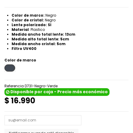
Color de marco:
Negro
Color de cristal:
Negro
Lente polarizado: SI
Material
: Plastico
Medida ancho total lente: 13cm
Medida alto total lente: 5cm
Medida ancho cristal: 5cm
Filtro UV400
Color de marco
Negro
Referencia
D731-Negro-Verde
Disponible por caja - Precio más económico
$ 16.990