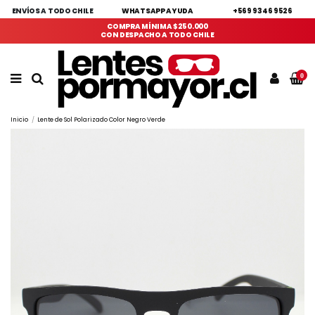
ENVÍOS A TODO CHILE
WHATSAPP AYUDA
+569 9346 9526
COMPRA MÍNIMA $250.000
CON DESPACHO A TODO CHILE
0
Inicio
Lente de Sol Polarizado Color Negro Verde