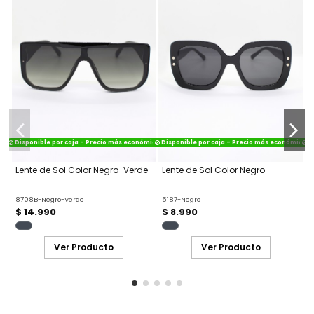
Disponible por caja - Precio más económico
Disponible por caja - Precio más económico
Di
Lente de Sol Color Negro-Verde
Lente de Sol Color Negro
L
8708B-Negro-Verde
5187-Negro
T
$ 14.990
$ 8.990
Ver Producto
Ver Producto