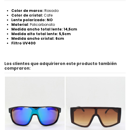
Color de marco:
Rosado
Color de cristal:
Cafe
Lente polarizado: NO
Material
: Policarbonato
Medida ancho total lente: 14,5cm
Medida alto total lente: 5,5cm
Medida ancho cristal: 6cm
Filtro UV400
Los clientes que adquirieron este producto también
compraron: