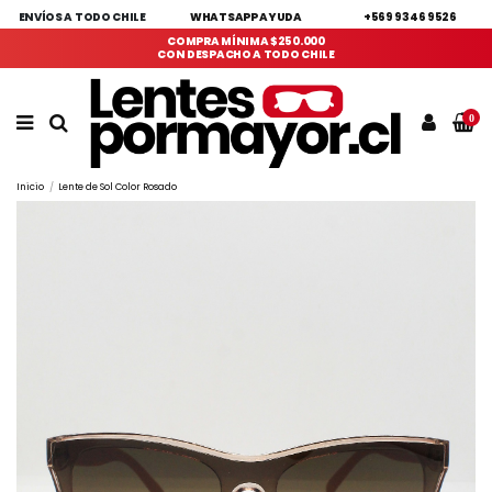
ENVÍOS A TODO CHILE
WHATSAPP AYUDA
+569 9346 9526
COMPRA MÍNIMA $250.000
CON DESPACHO A TODO CHILE
0
Inicio
Lente de Sol Color Rosado