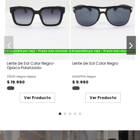
Disponible por caja - Precio más económico
Disponible por caja - Precio más económico
Di
Lente de Sol Color Negro-
Lente de Sol Color Negro
L
Opaco Polarizado
3528-Negro-Opaco
GDA3514-Negro
A
$ 19.990
$ 9.990
Ver Producto
Ver Producto