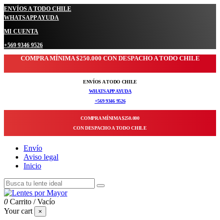
ENVÍOS A TODO CHILE
WHATSAPP AYUDA
MI CUENTA
+569 9346 9526
COMPRA MÍNIMA $250.000 CON DESPACHO A TODO CHILE
ENVÍOS A TODO CHILE
WHATSAPP AYUDA
+569 9346 9526
COMPRA MÍNIMA $250.000
CON DESPACHO A TODO CHILE
Envío
Aviso legal
Inicio
0
Carrito
/
Vacío
Your cart
×