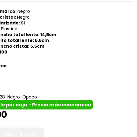
 marco:
Negro
cristal:
Negro
arizado: SI
: Plastico
ncho total lente: 14,5cm
to total lente: 5,5cm
ncho cristal: 5,5cm
V400
rco
528-Negro-Opaco
le por caja - Precio más económico
90
Añadir al carrito