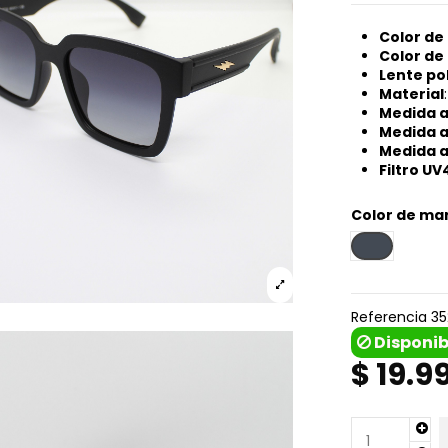
Color de
Color de 
Lente pol
Material
Medida a
Medida al
Medida a
Filtro U
Color de ma
Negro
Referencia
3
Disponib
$ 19.9