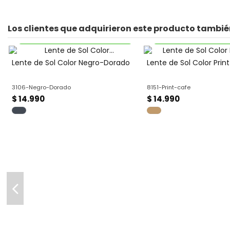
Los clientes que adquirieron este producto tambi
Disponible por caja - Precio más económico
Disponible por caja - Precio
Lente de Sol Color Negro-Dorado
Lente de Sol Color Prin
3106-Negro-Dorado
8151-Print-cafe
$ 14.990
$ 14.990