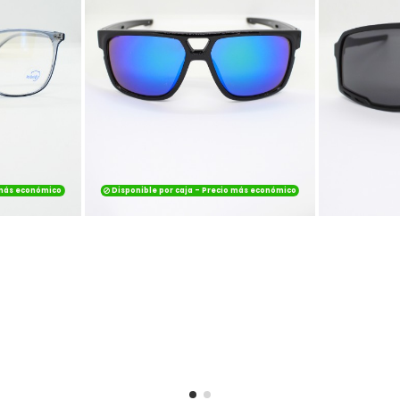
 más económico
Disponible por caja - Precio más económico