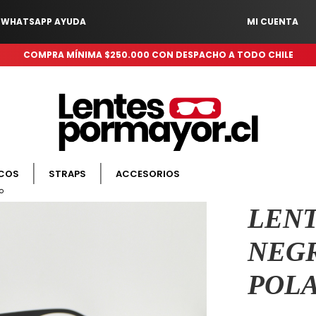
WHATSAPP AYUDA
MI CUENTA
COMPRA MÍNIMA $250.000 CON DESPACHO A TODO CHILE
COS
STRAPS
ACCESORIOS
o
LENT
NEG
POL