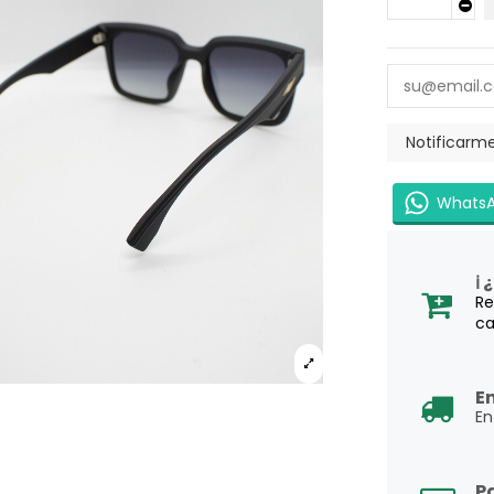
WhatsA
ℹ
Re
ca
E
En
P