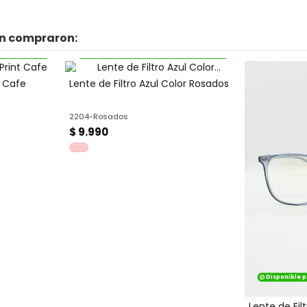
én compraron:
 más económico
Disponible por caja - Precio más económico
t Cafe
Lente de Filtro Azul Color Rosados
2204-Rosados
$ 9.990
Disponible p
Lente de Filt