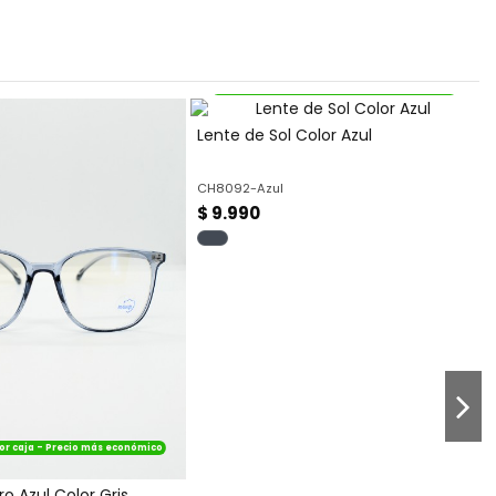
Disponible por caja - Precio más económico
Lente de Sol Color Azul
CH8092-Azul
2
$ 9.990
or caja - Precio más económico
ro Azul Color Gris