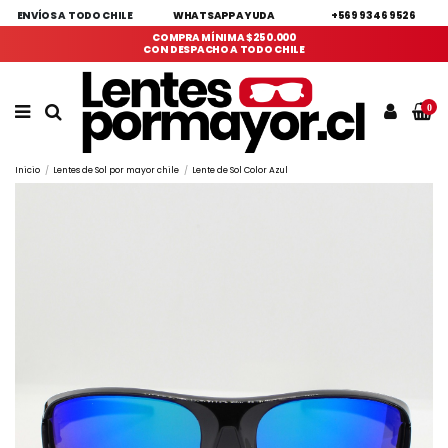
ENVÍOS A TODO CHILE
WHATSAPP AYUDA
+569 9346 9526
COMPRA MÍNIMA $250.000
CON DESPACHO A TODO CHILE
0
Inicio
Lentes de Sol por mayor chile
Lente de Sol Color Azul