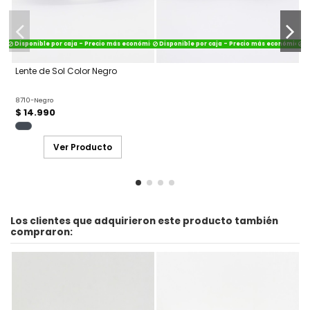
Disponible por caja - Precio más económico
Disponible por caja - Precio más económico
Di
Lente de Sol Color Negro
8710-Negro
$ 14.990
Ver Producto
Los clientes que adquirieron este producto también
compraron: