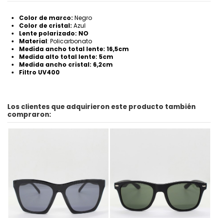
Color de marco:
Negro
Color de cristal:
Azul
Lente polarizado: NO
Material
: Policarbonato
Medida ancho total lente: 16,5cm
Medida alto total lente: 5cm
Medida ancho cristal: 6,2cm
Filtro UV400
Los clientes que adquirieron este producto también
compraron: