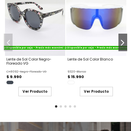
Disponible por caja - Precio más económico
Disponible por caja - Precio más económico
Lente de Sol Color Negro-
Lente de Sol Color Blanco
L
Floreado VG
CH8092-Negro-Floreado-VG
9320-Blanco
1
$ 9.990
$ 15.990
Ver Producto
Ver Producto