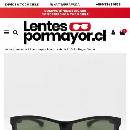
ENVÍOS A TODO CHILE
WHATSAPP AYUDA
+569 9346 9526
COMPRA MÍNIMA $250.000
CON DESPACHO A TODO CHILE
0
Inicio
Lentes de Sol por mayor chile
Lente de Sol Color Negro-Verde