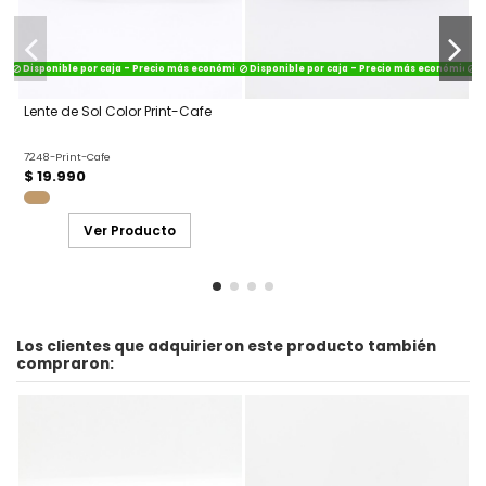
Disponible por caja - Precio más económico
Disponible por caja - Precio más económico
Di
Lente de Sol Color Print-Cafe
7248-Print-Cafe
$ 19.990
Ver Producto
Los clientes que adquirieron este producto también
compraron: