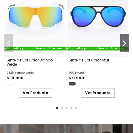
Disponible por caja - Precio más económico
Disponible por caja - Precio más económico
Lente de Sol Color Blanco-
Lente de Sol Color Azul
L
Verde
M
9321-Blanco-Verde
7008-Azul
S
$ 19.990
$ 9.990
Ver Producto
Ver Producto