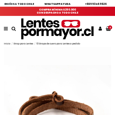
ENVÍOS A TODO CHILE
WHATSAPP AYUDA
+569 9346 9526
COMPRA MÍNIMA $250.000
CON DESPACHO A TODO CHILE
0
Inicio
Strap para Lentes
10 Straps de cuero para Lentes a pedido