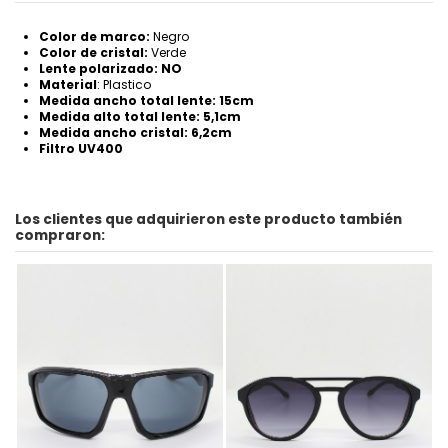
Color de marco:
Negro
Color de cristal:
Verde
Lente polarizado: NO
Material
: Plastico
Medida ancho total lente: 15cm
Medida alto total lente: 5,1cm
Medida ancho cristal: 6,2cm
Filtro UV400
Los clientes que adquirieron este producto también
compraron: