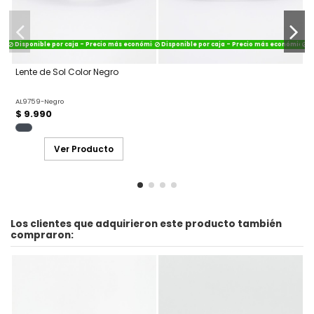
Disponible por caja - Precio más económico
Disponible por caja - Precio más económico
Di
Lente de Sol Color Negro
AL9759-Negro
$ 9.990
Ver Producto
Los clientes que adquirieron este producto también
compraron: