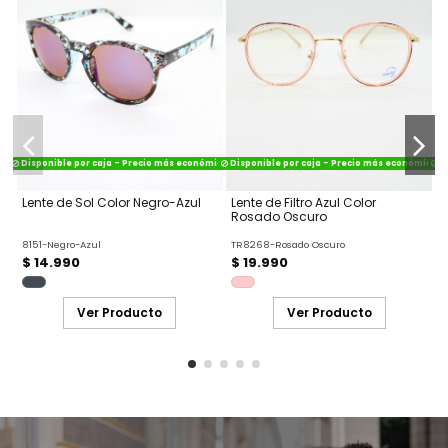
Disponible por caja - Precio más económico
Disponible por caja - Precio más económico
Di
Lente de Sol Color Negro-Azul
Lente de Filtro Azul Color
L
Rosado Oscuro
8151-Negro-Azul
TR8268-Rosado Oscuro
A
$ 14.990
$ 19.990
Ver Producto
Ver Producto