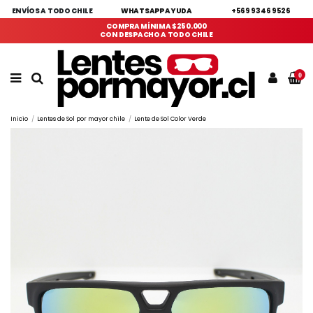
ENVÍOS A TODO CHILE
WHATSAPP AYUDA
+569 9346 9526
COMPRA MÍNIMA $250.000
CON DESPACHO A TODO CHILE
0
Inicio
Lentes de Sol por mayor chile
Lente de Sol Color Verde